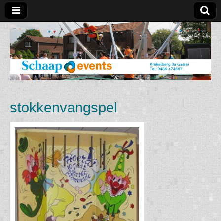
Schaap
Events
stokkenvangspel