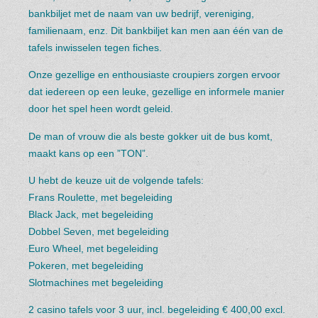
bankbiljet met de naam van uw bedrijf, vereniging,
familienaam, enz. Dit bankbiljet kan men aan één van de
tafels inwisselen tegen fiches.
Onze gezellige en enthousiaste croupiers zorgen ervoor
dat iedereen op een leuke, gezellige en informele manier
door het spel heen wordt geleid.
De man of vrouw die als beste gokker uit de bus komt,
maakt kans op een ”TON”.
U hebt de keuze uit de volgende tafels:
Frans Roulette, met begeleiding
Black Jack, met begeleiding
Dobbel Seven, met begeleiding
Euro Wheel, met begeleiding
Pokeren, met begeleiding
Slotmachines met begeleiding
2 casino tafels voor 3 uur, incl. begeleiding € 400,00 excl.