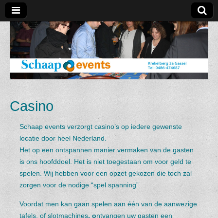
Schaap
Events
Casino
Schaap events verzorgt casino’s op iedere gewenste
locatie door heel Nederland.
Het op een ontspannen manier vermaken van de gasten
is ons hoofddoel. Het is niet toegestaan om voor geld te
spelen. Wij hebben voor een opzet gekozen die toch zal
zorgen voor de nodige “spel spanning”
Voordat men kan gaan spelen aan één van de aanwezige
tafels, of slotmachines
, o
ntvangen uw gasten een