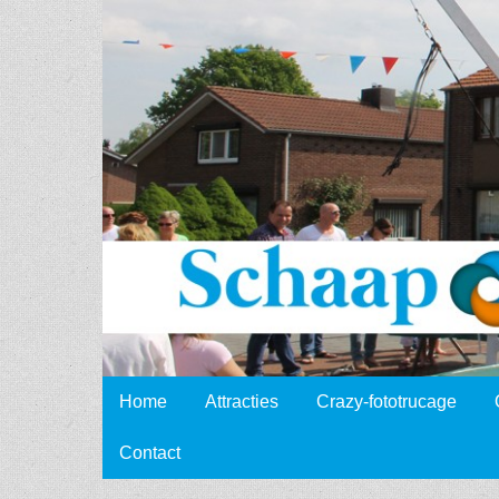
Schaap
Events
Skip to content
Home
Attracties
Crazy-fototrucage
Main menu
Contact