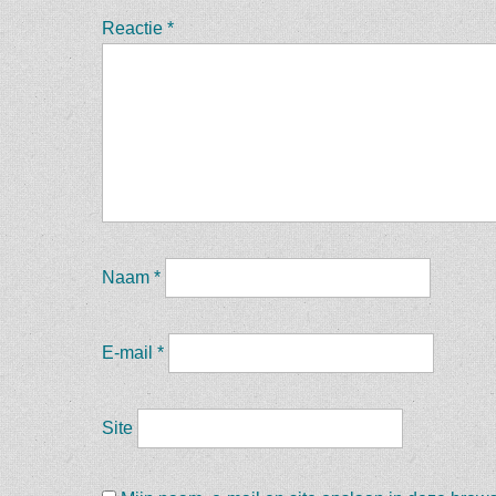
Reactie
*
Naam
*
E-mail
*
Site