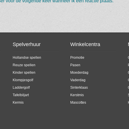
er voor de volgende keer wanneer ik een reactie plaats.
Spelverhuur
Winkelcentra
Hollandse spellen
Promotie
Reuze spellen
Pasen
Kinder spellen
Moederdag
Klompjesgolf
Vaderdag
Laddergolf
Sinterklaas
Tafelbiljart
Kerstmis
Kermis
Mascottes