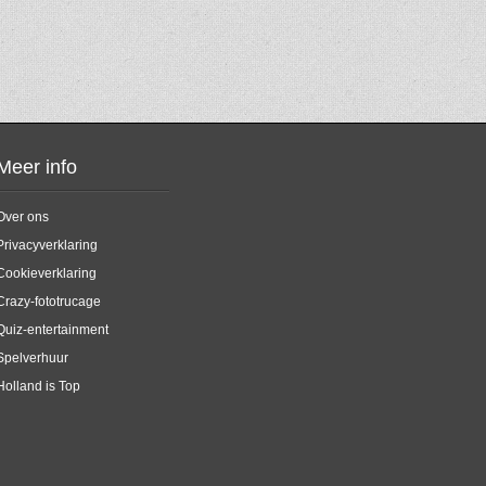
Meer info
Over ons
Privacyverklaring
Cookieverklaring
Crazy-fototrucage
Quiz-entertainment
Spelverhuur
Holland is Top