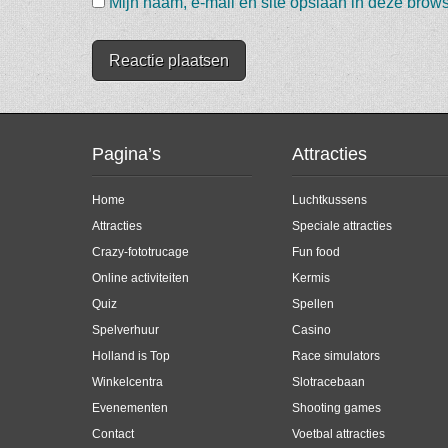
Mijn naam, e-mail en site opslaan in deze brows
Pagina’s
Attracties
Home
Luchtkussens
Attracties
Speciale attracties
Crazy-fototrucage
Fun food
Online activiteiten
Kermis
Quiz
Spellen
Spelverhuur
Casino
Holland is Top
Race simulators
Winkelcentra
Slotracebaan
Evenementen
Shooting games
Contact
Voetbal attracties