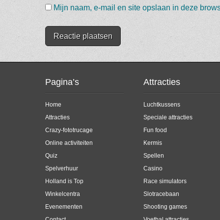
Mijn naam, e-mail en site opslaan in deze brows
Pagina’s
Attracties
Home
Luchtkussens
Attracties
Speciale attracties
Crazy-fototrucage
Fun food
Online activiteiten
Kermis
Quiz
Spellen
Spelverhuur
Casino
Holland is Top
Race simulators
Winkelcentra
Slotracebaan
Evenementen
Shooting games
Contact
Voetbal attracties