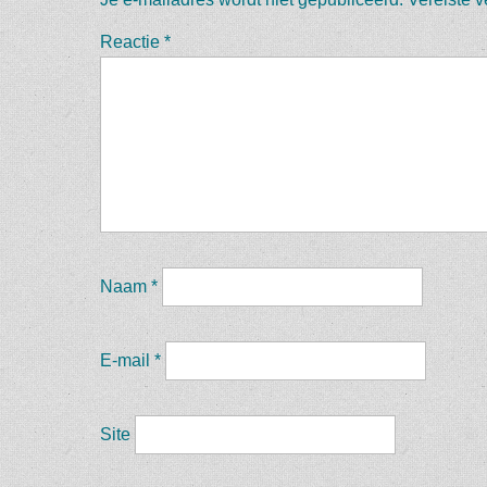
Reactie
*
Naam
*
E-mail
*
Site