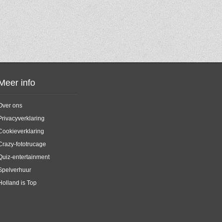
Meer info
Over ons
Privacyverklaring
Cookieverklaring
Crazy-fototrucage
Quiz-entertainment
Spelverhuur
Holland is Top