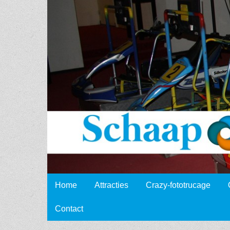
Schaap
Events
Skip to content
Home
Attracties
Crazy-fototrucage
Main menu
Contact