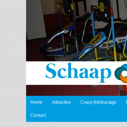
Schaap
Events
Skip to content
Home
Attracties
Crazy-fototrucage
Main menu
Contact