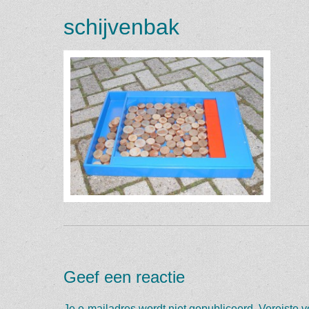
schijvenbak
Geef een reactie
Je e-mailadres wordt niet gepubliceerd.
Vereiste 