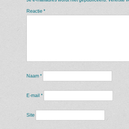
Reactie
*
Naam
*
E-mail
*
Site