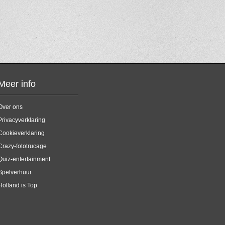
Meer info
Over ons
Privacyverklaring
Cookieverklaring
Crazy-fototrucage
Quiz-entertainment
Spelverhuur
Holland is Top