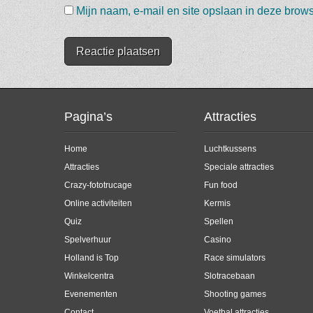
Mijn naam, e-mail en site opslaan in deze brows
Pagina’s
Attracties
Home
Luchtkussens
Attracties
Speciale attracties
Crazy-fototrucage
Fun food
Online activiteiten
Kermis
Quiz
Spellen
Spelverhuur
Casino
Holland is Top
Race simulators
Winkelcentra
Slotracebaan
Evenementen
Shooting games
Contact
Voetbal attracties