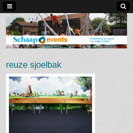
Schaap
Events
reuze sjoelbak