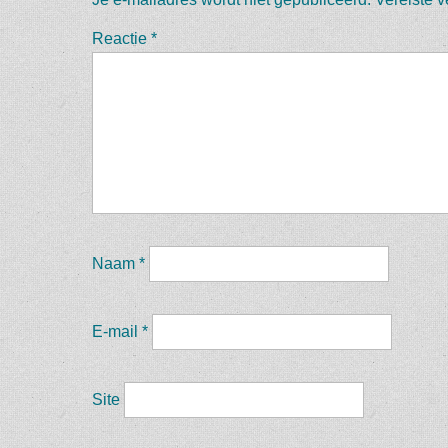
Reactie
*
Naam
*
E-mail
*
Site