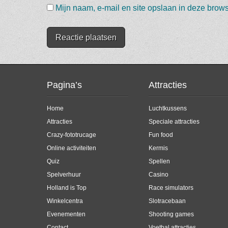
Mijn naam, e-mail en site opslaan in deze brows
Pagina’s
Attracties
Home
Luchtkussens
Attracties
Speciale attracties
Crazy-fototrucage
Fun food
Online activiteiten
Kermis
Quiz
Spellen
Spelverhuur
Casino
Holland is Top
Race simulators
Winkelcentra
Slotracebaan
Evenementen
Shooting games
Contact
Voetbal attracties