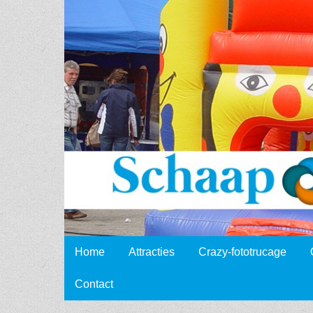
Schaap
Events
Skip to content
Home
Attracties
Crazy-fototrucage
Main menu
Contact