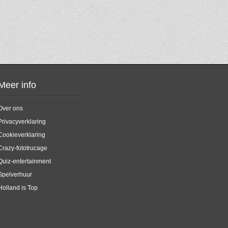
Meer info
Over ons
Privacyverklaring
Cookieverklaring
Crazy-fototrucage
Quiz-entertainment
Spelverhuur
Holland is Top