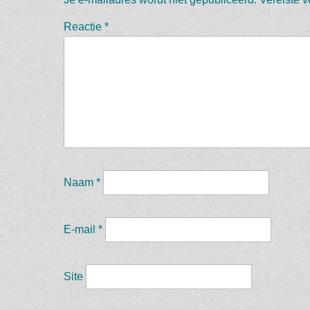
Reactie
*
Naam
*
E-mail
*
Site