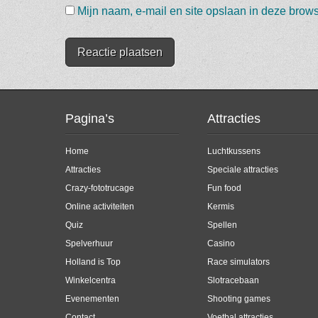
Mijn naam, e-mail en site opslaan in deze brows
Pagina’s
Attracties
Home
Luchtkussens
Attracties
Speciale attracties
Crazy-fototrucage
Fun food
Online activiteiten
Kermis
Quiz
Spellen
Spelverhuur
Casino
Holland is Top
Race simulators
Winkelcentra
Slotracebaan
Evenementen
Shooting games
Contact
Voetbal attracties