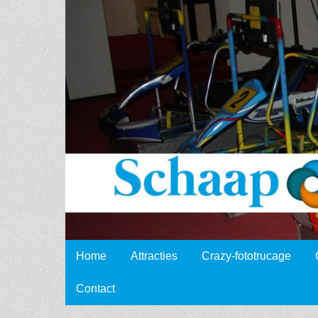
Schaap
Events
Skip to content
Home
Attracties
Crazy-fototrucage
Main menu
Contact