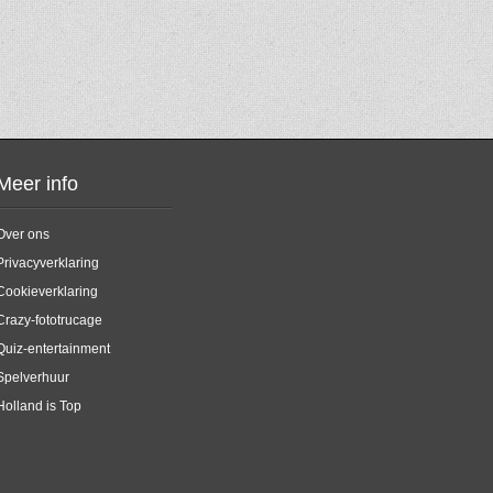
Meer info
Over ons
Privacyverklaring
Cookieverklaring
Crazy-fototrucage
Quiz-entertainment
Spelverhuur
Holland is Top