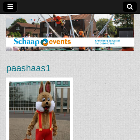
Schaap
Events
paashaas1