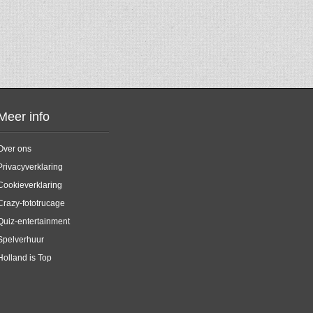
Meer info
Over ons
Privacyverklaring
Cookieverklaring
Crazy-fototrucage
Quiz-entertainment
Spelverhuur
Holland is Top