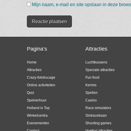
Mijn naam, e-mail en site opslaan in deze brows
Pagina’s
Attracties
Home
Luchtkussens
Attracties
Speciale attracties
Crazy-fototrucage
Fun food
Online activiteiten
Kermis
Quiz
Spellen
Spelverhuur
Casino
Holland is Top
Race simulators
Winkelcentra
Slotracebaan
Evenementen
Shooting games
Contact
Voetbal attracties