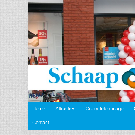
Schaap
Events
Skip to content
Home
Attracties
Crazy-fototrucage
Main menu
Contact