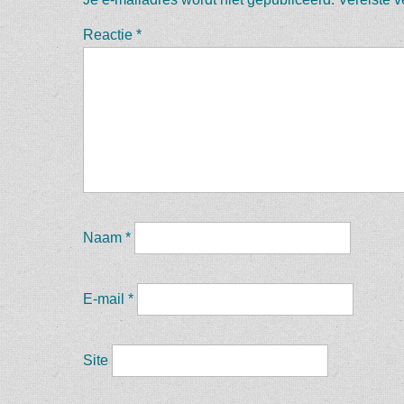
Reactie
*
Naam
*
E-mail
*
Site