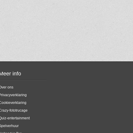
Meer info
Over ons
Privacyverklaring
Cookieverklaring
Crazy-fototrucage
Quiz-entertainment
Spelverhuur