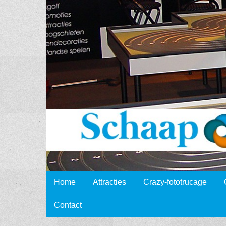
Schaap
Events
Skip to content
Home
Attracties
Crazy-fototrucage
Main menu
Contact