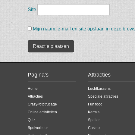
Site
Mijn naam, e-mail en site opslaan in deze brows
Pagina’s
Attracties
Home
Luchtkussens
Attracties
Speciale attracties
Crazy-fototrucage
Fun food
Online activiteiten
Kermis
Quiz
Spellen
Spelverhuur
Casino