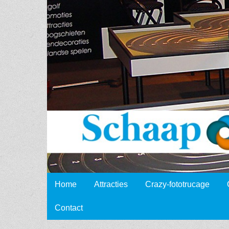
Schaap
Events
Skip to content
Home
Attracties
Crazy-fototrucage
Main menu
Contact