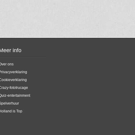
Meer info
Over ons
Privacyverklaring
Cookieverklaring
Crazy-fototrucage
Quiz-entertainment
Spelverhuur
Holland is Top