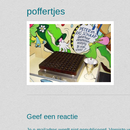
poffertjes
Geef een reactie
Je e-mailadres wordt niet gepubliceerd.
Vereiste 