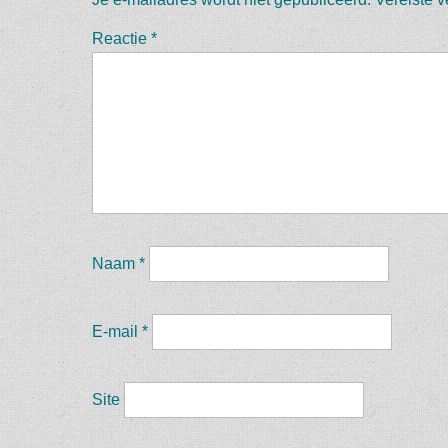
Reactie
*
Naam
*
E-mail
*
Site