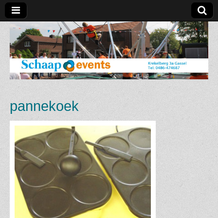
Schaap
Events
pannekoek